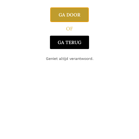
Regio
Piemonte
GA DOOR
Oorsprong
Italië
OF
Druifsoort
Barbera
GA TERUG
Geniet altijd verantwoord.
Gerelateerde producten