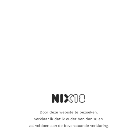
Deze rosé is niet alleen een genot om te drinken, maar ook
een stijlvolle aanvulling op je wijncollectie. Het elegante etiket
en de strakke fles maken de
rosé
ook tot een perfect cadeau
voor liefhebbers van kwaliteitswijnen.
Kortom: wil je een rosé die indruk maakt zonder ingewikkeld
te doen? Kies dan voor de Pico Maccario Lavignone Rosato –
fris, fruitig en 100% genieten.
Aanvullende informatie
Beoordelingen
0
Door deze website te bezoeken,
Inhoud
75cl
verklaar ik dat ik ouder ben dan 18 en
zal voldoen aan de bovenstaande verklaring.
Producent
Pico Maccario