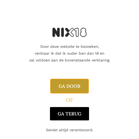
koude filtratie en met natuurlijke kleur.
Smaakprofiel & aroma’s
In de neus ontdek je frisse tonen van citrus, groene appel en
vanille, verweven met zachte turfrook en een vleugje zeebries.
In de mond proef je een elegante balans van rook, honing,
Door deze website te bezoeken,
lichte kruiden en minerale ziltheid. De afdronk is medium-lang,
verklaar ik dat ik ouder ben dan 18 en
met maritieme invloeden en een aanhoudende rokerige toets.
zal voldoen aan de bovenstaande verklaring.
Wat maakt hem uniek
Single malt Islay whisky, 8 jaar gerijpt
GA DOOR
45,8% ABV – net dat beetje extra intensiteit
OF
Rijping in refill American oak voor een frisse, zuivere stijl
GA TERUG
Typische Islay-invloeden: turfrook, maritiem en mineraliteit
Non-chill filtered en natuurlijke kleur
Geniet altijd verantwoord.