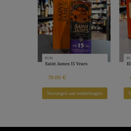
RUM
R
Saint James 15 Years
El
79.00
€
Toevoegen aan winkelwagen
T