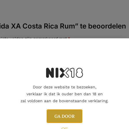
ida XA Costa Rica Rum” te beoordelen
eiste velden zijn gemarkeerd met
*
Door deze website te bezoeken,
verklaar ik dat ik ouder ben dan 18 en
zal voldoen aan de bovenstaande verklaring.
GA DOOR
E-mail
OF