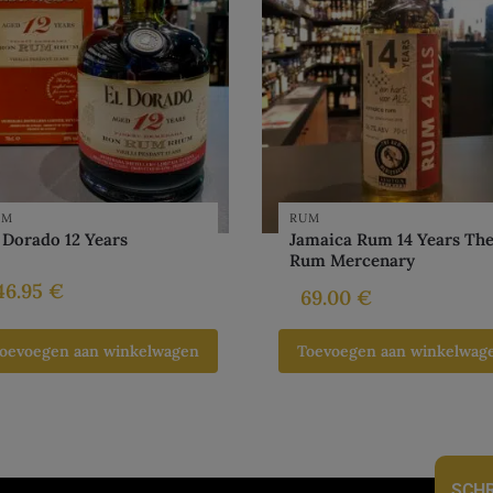
UM
RUM
 Dorado 12 Years
Jamaica Rum 14 Years Th
Rum Mercenary
46.95
€
69.00
€
oevoegen aan winkelwagen
Toevoegen aan winkelwag
SCHR