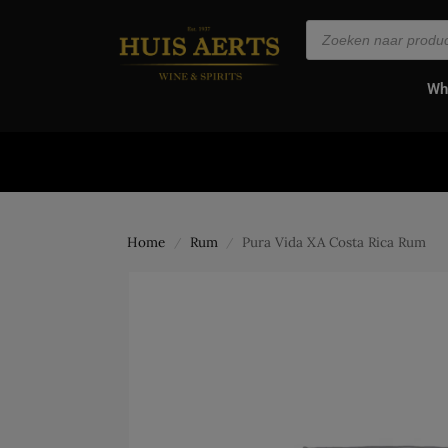
de
inhoud
Wh
Home
Rum
Pura Vida XA Costa Rica Rum
/
/