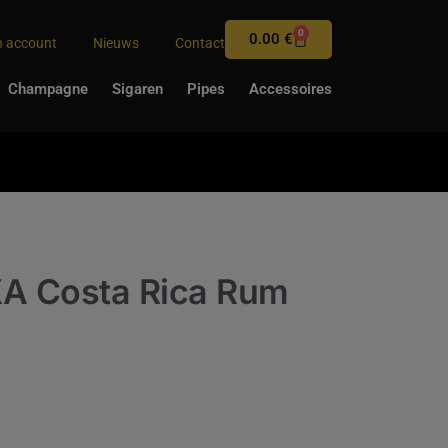
0
0.00
€
n account
Nieuws
Contact
Champagne
Sigaren
Pipes
Accessoires
XA Costa Rica Rum