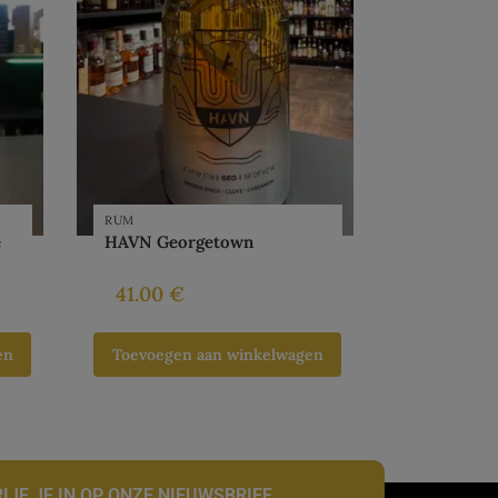
RUM
e
HAVN Georgetown
41.00
€
en
Toevoegen aan winkelwagen
IJF JE IN OP ONZE NIEUWSBRIEF