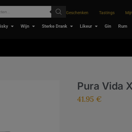
Geschenken
Tastings
Mij
isky
Wijn
Sterke Drank
Likeur
Gin
Rum
Pura Vida 
41.95
€