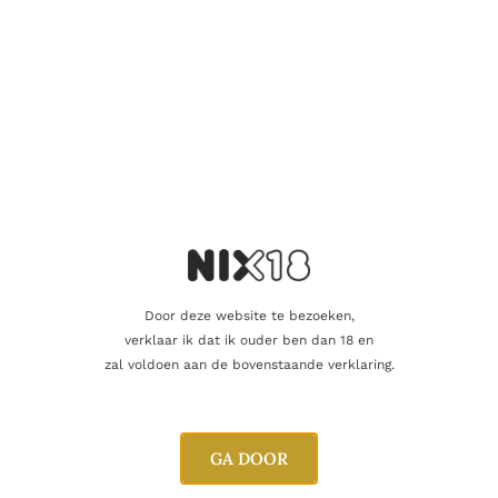
Aanvullende informatie
Inhoud
75cl
Rijping
15 maanden 'sur lattes'
Druifsoort
Macabeo
,
Parrallada
,
Xarel-Lo
Door deze website te bezoeken,
Producent
Raventos
verklaar ik dat ik ouder ben dan 18 en
zal voldoen aan de bovenstaande verklaring.
Regio
Penedes
Oorsprong
Spanje
GA DOOR