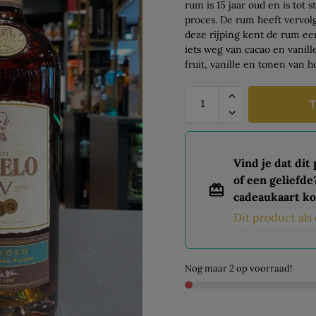
rum is 15 jaar oud en is tot
proces. De rum heeft vervol
deze rijping kent de rum e
iets weg van cacao en vanil
fruit, vanille en tonen van h
T
Vind je dat dit
of een geliefde
cadeaukaart ko
Dit product al
Nog maar 2 op voorraad!