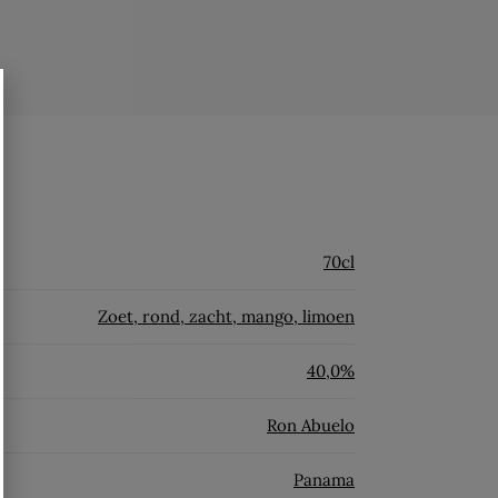
70cl
Zoet, rond, zacht, mango, limoen
40,0%
Ron Abuelo
Panama