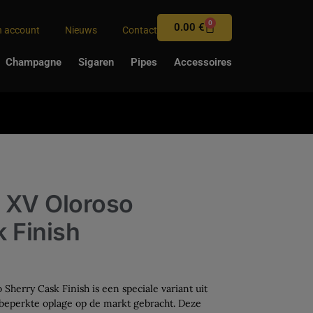
0
0.00
€
n account
Nieuws
Contact
Champagne
Sigaren
Pipes
Accessoires
 XV Oloroso
 Finish
herry Cask Finish is een speciale variant uit
n beperkte oplage op de markt gebracht. Deze