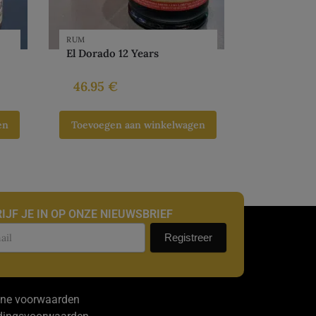
RUM
El Dorado 12 Years
46.95
€
en
Toevoegen aan winkelwagen
IJF JE IN OP ONZE NIEUWSBRIEF
uwsbrief
Registreer
ne voorwaarden