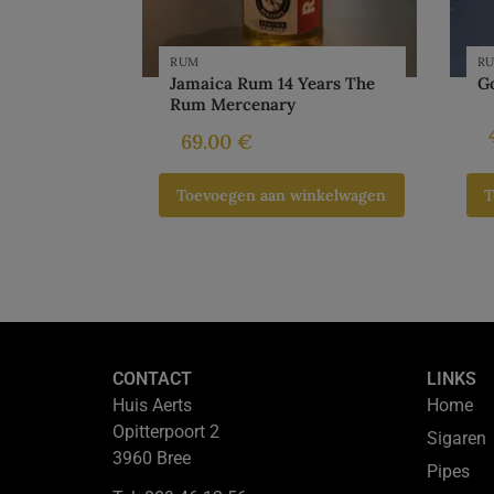
RUM
R
Jamaica Rum 14 Years The
Go
Rum Mercenary
69.00
€
Toevoegen aan winkelwagen
T
CONTACT
LINKS
Huis Aerts
Home
Opitterpoort 2
Sigaren
3960 Bree
Pipes