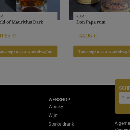
UM
RUM
ld of Mauritius Dark
Don Papa rum
41.95
€
44.95
€
oevoegen aan winkelwagen
Toevoegen aan winkelwag
SCHR
Nie
WEBSHOP
Whisky
Wijn
Algeme
Sterke drank