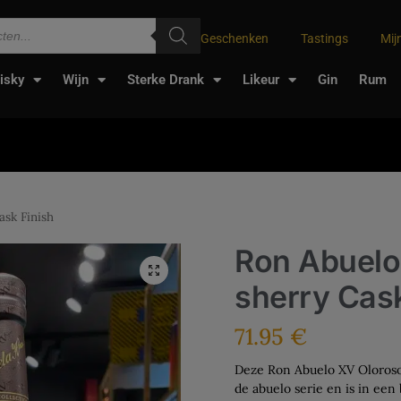
Geschenken
Tastings
Mij
isky
Wijn
Sterke Drank
Likeur
Gin
Rum
sk Finish
Ron Abuelo
sherry Cask
71.95
€
Deze Ron Abuelo XV Oloroso S
de abuelo serie en is in ee