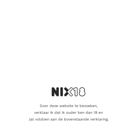
gebruikt als ingrediënt in cocktails of gemengd met andere
dranken voor een verfrissende twist.
Het is belangrijk op te merken dat Santocci Limoncello een
specifiek merk en variant is binnen de categorie Limoncello. Er
zijn veel verschillende merken en producenten van
Limoncello, elk met hun eigen kenmerken en kwaliteiten. Als
je geïnteresseerd bent in het proeven van Santocci Limoncello,
kun je het vinden bij speciaalzaken, restaurants met een
uitgebreide drankenkaart of online retailers die Italiaanse
likeuren aanbieden.
Aanvullende informatie
Door deze website te bezoeken,
verklaar ik dat ik ouder ben dan 18 en
Inhoud
70cl
zal voldoen aan de bovenstaande verklaring.
Alcoholpercentage
30,0%