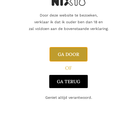
Door deze website te bezoeken,
Aanvullende informatie
verklaar ik dat ik ouder ben dan 18 en
zal voldoen aan de bovenstaande verklaring.
Inhoud
75cl
GA DOOR
Alcoholpercentage
14,0%
OF
Producent
Azienda Skok
GA TERUG
Regio
Friuli-Venezia Giulia
Geniet altijd verantwoord.
Oorsprong
Italië
Druifsoort
Pinot Grigio