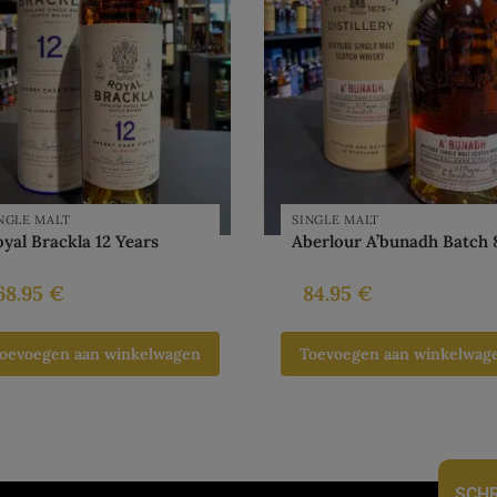
NGLE MALT
SINGLE MALT
yal Brackla 12 Years
Aberlour A’bunadh Batch 
68.95
€
84.95
€
oevoegen aan winkelwagen
Toevoegen aan winkelwag
SCHR