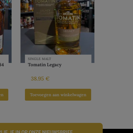
SINGLE MALT
84
Tomatin Legacy
38.95
€
en
Toevoegen aan winkelwagen
IJF JE IN OP ONZE NIEUWSBRIEF