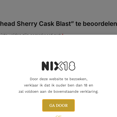
ead Sherry Cask Blast” te beoordele
eiste velden zijn gemarkeerd met
*
Door deze website te bezoeken,
verklaar ik dat ik ouder ben dan 18 en
zal voldoen aan de bovenstaande verklaring.
GA DOOR
E-mail
OF