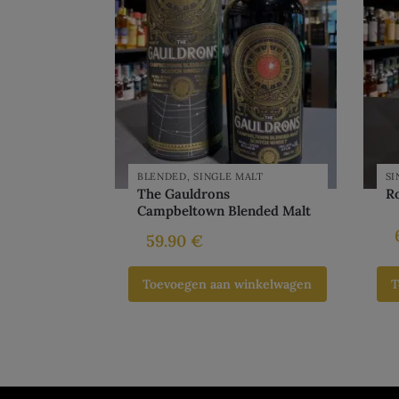
BLENDED
,
SINGLE MALT
SI
The Gauldrons
Ro
Campbeltown Blended Malt
59.90
€
Toevoegen aan winkelwagen
T