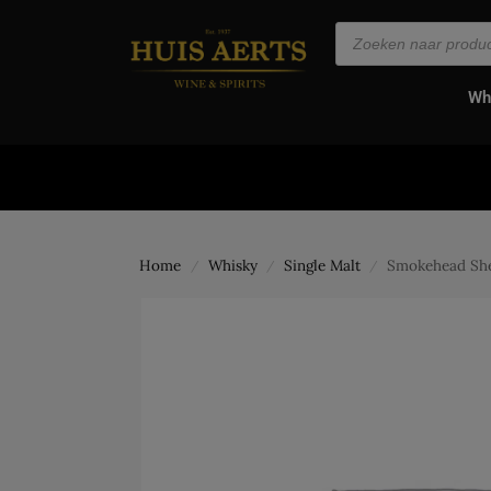
de
inhoud
Wh
Home
Whisky
Single Malt
Smokehead She
/
/
/