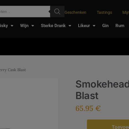
Geschenken
Tastings
Mij
isky
Wijn
Sterke Drank
Likeur
Gin
Rum
rry Cask Blast
Smokehead
Blast
65.95
€
Toevoe