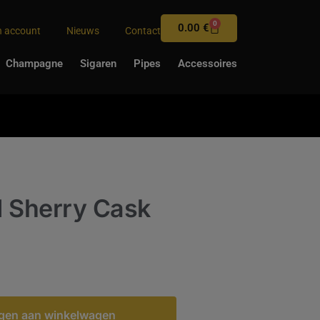
0
0.00
€
n account
Nieuws
Contact
Champagne
Sigaren
Pipes
Accessoires
 Sherry Cask
gen aan winkelwagen