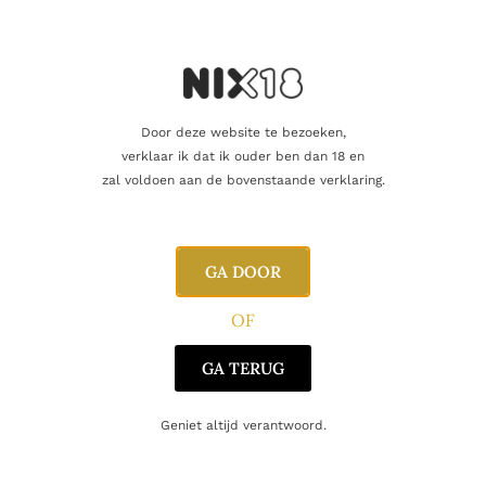
Producent
Plantation Rum
Oorsprong
Barbados
Door deze website te bezoeken,
verklaar ik dat ik ouder ben dan 18 en
Gerelateerde producten
zal voldoen aan de bovenstaande verklaring.
GA DOOR
OF
GA TERUG
Geniet altijd verantwoord.