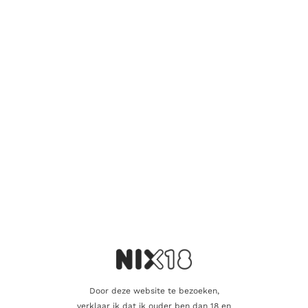
Er zijn nog geen beoordelingen.
Wees de eerste om “Strathmill 14 Years
2011 Spirit of Scotland” te beoordelen
Je e-mailadres wordt niet gepubliceerd.
Vereiste velden zijn
gemarkeerd met
*
Je waardering
*
Je beoordeling
*
Door deze website te bezoeken,
verklaar ik dat ik ouder ben dan 18 en