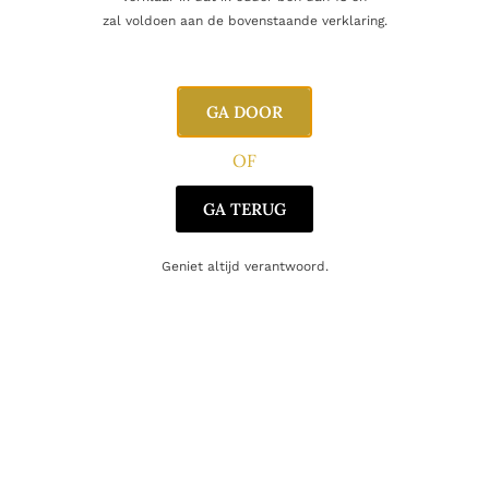
Naam
zal voldoen aan de bovenstaande verklaring.
E-mail
GA DOOR
OF
GA TERUG
Geniet altijd verantwoord.
Gerelateerde producten