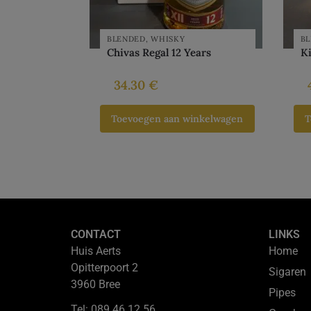
BLENDED
,
WHISKY
B
Chivas Regal 12 Years
K
34.30
€
Toevoegen aan winkelwagen
T
CONTACT
LINKS
Huis Aerts
Home
Opitterpoort 2
Sigaren
3960 Bree
Pipes
Tel: 089 46 12 56