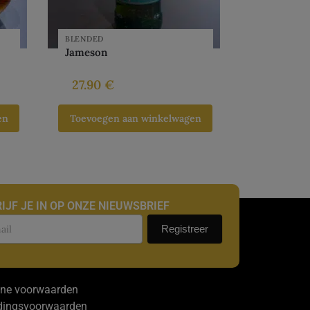
BLENDED
Jameson
27.90
€
en
Toevoegen aan winkelwagen
IJF JE IN OP ONZE NIEUWSBRIEF
uwsbrief
Registreer
ne voorwaarden
dingsvoorwaarden