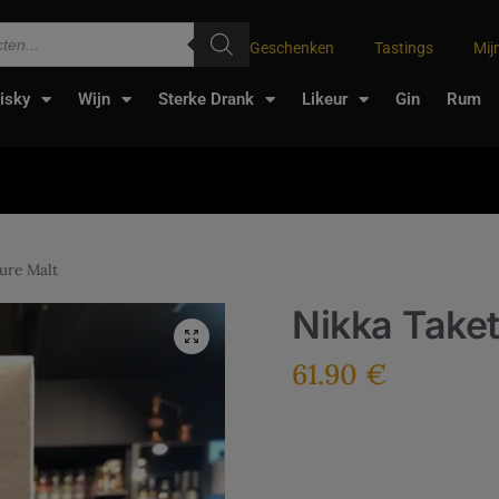
Geschenken
Tastings
Mij
isky
Wijn
Sterke Drank
Likeur
Gin
Rum
ure Malt
Nikka Taket
61.90
€