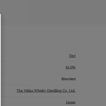
70cl
43,0%
Blended
The Nikka Whisky Distilling Co. Ltd.
Japan