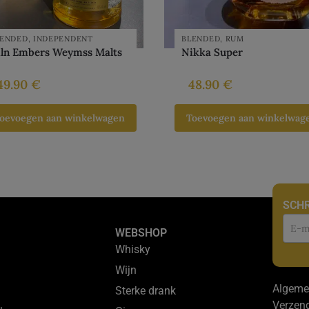
LENDED
,
INDEPENDENT
BLENDED
,
RUM
iln Embers Weymss Malts
Nikka Super
49.90
€
48.90
€
oevoegen aan winkelwagen
Toevoegen aan winkelwag
SCHR
Nie
WEBSHOP
Whisky
Wijn
Algeme
Sterke drank
Verzen