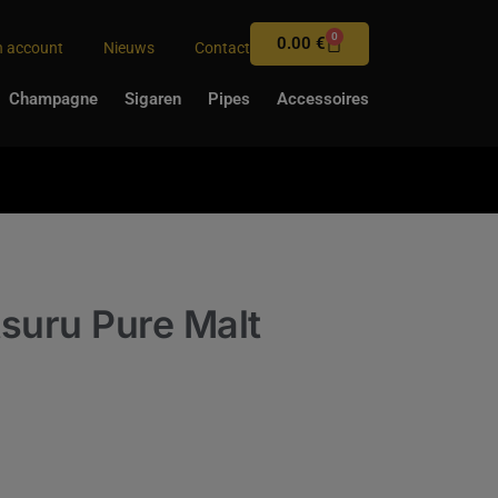
0
0.00
€
n account
Nieuws
Contact
Champagne
Sigaren
Pipes
Accessoires
suru Pure Malt