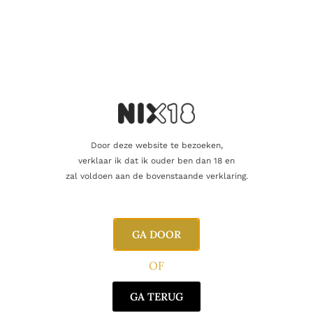
Inhoud
75cl
Alcoholpercentage
13,5%
Producent
Cantine San Marzano
Regio
Puglia
Oorsprong
Italië
Door deze website te bezoeken,
verklaar ik dat ik ouder ben dan 18 en
Druifsoort
Malvasia Nero
zal voldoen aan de bovenstaande verklaring.
Gerelateerde producten
GA DOOR
OF
GA TERUG