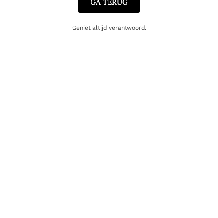
GA TERUG
Geniet altijd verantwoord.
WITTE WIJN
Il Pumo Chardonnay – San Marzano