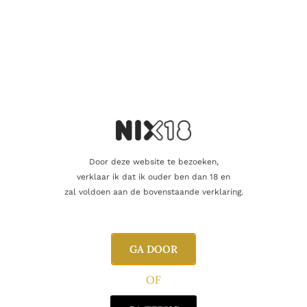
Door deze website te bezoeken,
verklaar ik dat ik ouder ben dan 18 en
RODE WIJN
Gran Maestro Appassimento Rosso
zal voldoen aan de bovenstaande verklaring.
8.90
€
Toevoegen aan winkelwagen
GA DOOR
OF