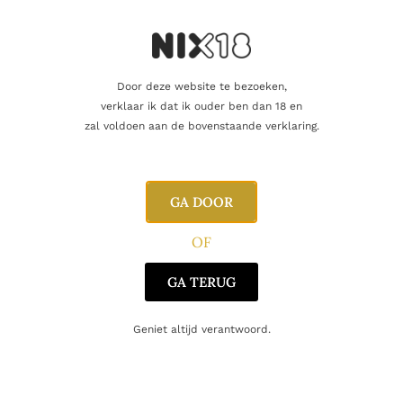
nu en ontdek zelf waarom Tamdhu wereldwijd wordt geprezen
door kenners en liefhebbers.
Voeg de Tamdhu 12 Years toe aan je winkelmandje en geniet
van de tijdloze schoonheid van deze uitzonderlijke whisky.
Door deze website te bezoeken,
Cheers!
verklaar ik dat ik ouder ben dan 18 en
zal voldoen aan de bovenstaande verklaring.
Toevoegen aan winkelwagen
GA DOOR
Vind je dat dit product perfect is voor een
vriend of een geliefde? U kunt voor dit
OF
artikel een cadeaukaart kopen!
Dit product als cadeau doen
GA TERUG
Geniet altijd verantwoord.
Nog maar 1 op voorraad!