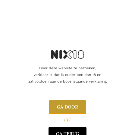
balans.
Voor deze editie koos men voor
first-fill Amerikaanse eiken
Oloroso sherryvaten
, die de whisky een warme, fruitige en
licht kruidige diepte geven. Het resultaat is een perfecte
harmonie tussen zoete vanilletonen, sappig fruit en verfijnde
eik.
Neus:
zachte tonen van honing, vanille en rode bessen, met
een hint van sinaasappelzeste, eikenhout en geroosterde
amandelen.
Door deze website te bezoeken,
Smaak:
vol en romig met toetsen van karamel, citrus, perzik en
verklaar ik dat ik ouder ben dan 18 en
subtiele sherrytonen. Een elegante balans tussen fruit en
zal voldoen aan de bovenstaande verklaring.
kruidigheid.
Afdronk:
lang en verwarmend, met sporen van eikenhout,
gedroogd fruit en een vleugje witte peper.
GA DOOR
Rijping:
exclusief in first-fill Amerikaanse eiken Oloroso
OF
sherryvaten
Alcoholpercentage:
48%
GA TERUG
Stijl:
Speyside Single Malt – sherrygedreven, rijk en complex