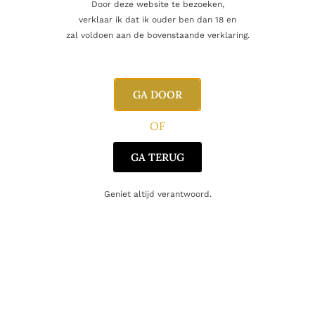
Door deze website te bezoeken,
verklaar ik dat ik ouder ben dan 18 en
zal voldoen aan de bovenstaande verklaring.
Naam
GA DOOR
E-mail
OF
GA TERUG
Geniet altijd verantwoord.
Gerelateerde producten