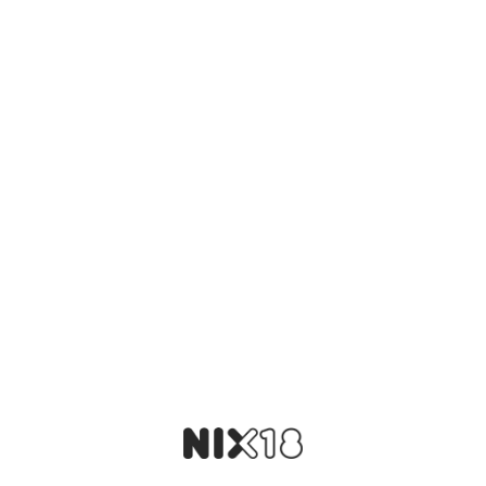
Er zijn nog geen beoordelingen.
Wees de eerste om “Teeling Small Batch
Sommelier Selection Rioja Wine Cask” te
beoordelen
Je e-mailadres wordt niet gepubliceerd.
Vereiste velden zijn
gemarkeerd met
*
Je waardering
*
Je beoordeling
*