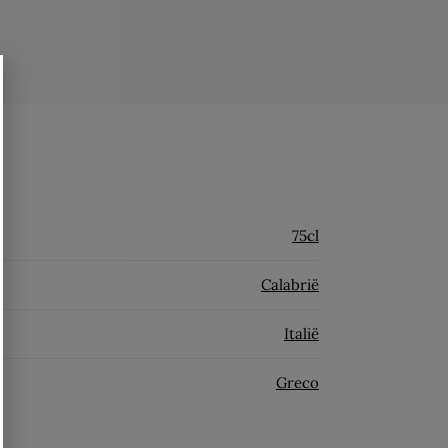
75cl
Calabrië
Italië
Greco