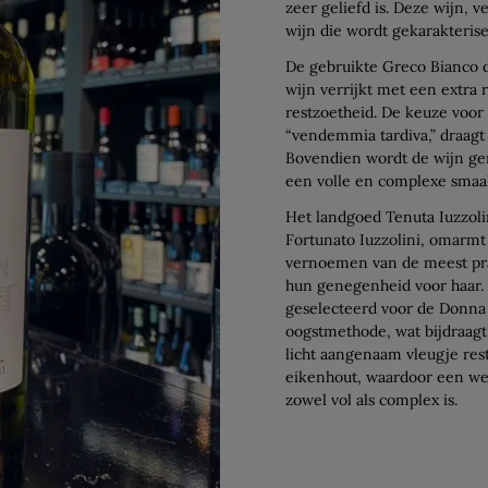
zeer geliefd is. Deze wijn, 
wijn die wordt gekarakteri
De gebruikte Greco Bianco d
wijn verrijkt met een extra
restzoetheid. De keuze voor 
“vendemmia tardiva,” draagt 
Bovendien wordt de wijn ger
een volle en complexe smaa
Het landgoed Tenuta Iuzzoli
Fortunato Iuzzolini, omarmt 
vernoemen van de meest pra
hun genegenheid voor haar. 
geselecteerd voor de Donna
oogstmethode, wat bijdraagt
licht aangenaam vleugje rest
eikenhout, waardoor een we
zowel vol als complex is.