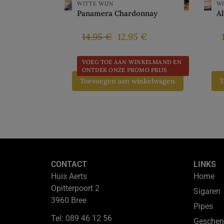
WITTE WIJN
WI
Panamera Chardonnay
Al
14.95
€
12.95
€
VOEG TOE AAN WINKELMAND EN
ONTDEK ONZE PROMO PRIJS
Toevoegen aan winkelwagen
T
CONTACT
LINKS
Huis Aerts
Home
Opitterpoort 2
Sigaren
3960 Bree
Pipes
Tel: 089 46 12 56
Geschen