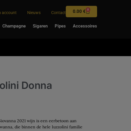
0
0.00
€
n account
Nieuws
Contact
Champagne
Sigaren
Pipes
Accessoires
olini Donna
Giovanna 2021 wijn is een eerbetoon aan
anna, die binnen de hele Iuzzolini familie