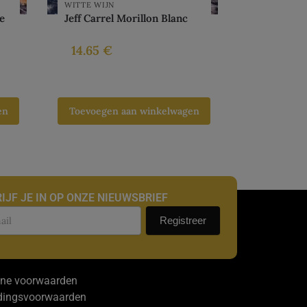
WITTE WIJN
e
Jeff Carrel Morillon Blanc
14.65
€
en
Toevoegen aan winkelwagen
IJF JE IN OP ONZE NIEUWSBRIEF
uwsbrief
Registreer
ne voorwaarden
dingsvoorwaarden