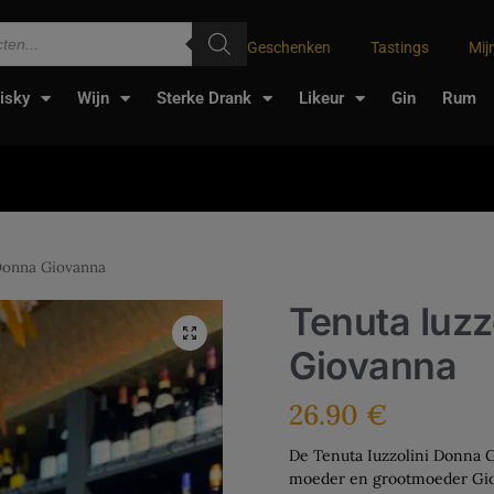
Geschenken
Tastings
Mij
isky
Wijn
Sterke Drank
Likeur
Gin
Rum
 Donna Giovanna
Tenuta Iuzz
Giovanna
26.90
€
De Tenuta Iuzzolini Donna 
moeder en grootmoeder Giov