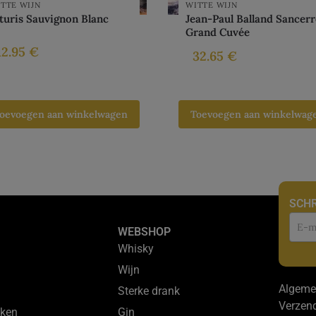
TTE WIJN
WITTE WIJN
turis Sauvignon Blanc
Jean-Paul Balland Sancerr
Grand Cuvée
12.95
€
32.65
€
oevoegen aan winkelwagen
Toevoegen aan winkelwag
SCHR
Nie
WEBSHOP
Whisky
Wijn
Algeme
Sterke drank
Verzen
ken
Gin