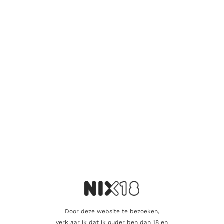
Er zijn nog geen beoordelingen.
Wees de eerste om “Tenuta Luce Luce
2022 Gift Pack” te beoordelen
Je e-mailadres wordt niet gepubliceerd.
Vereiste velden zijn
gemarkeerd met
*
Je waardering
*
Je beoordeling
*
Door deze website te bezoeken,
verklaar ik dat ik ouder ben dan 18 en