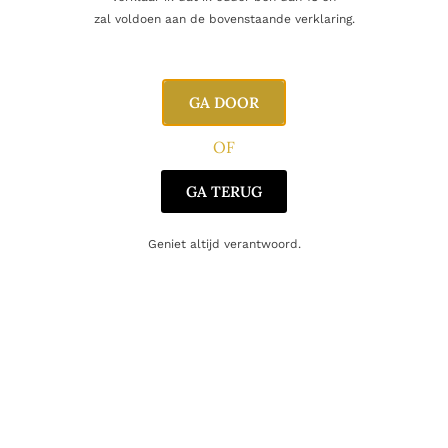
Naam
zal voldoen aan de bovenstaande verklaring.
E-mail
GA DOOR
OF
GA TERUG
Geniet altijd verantwoord.
Gerelateerde producten