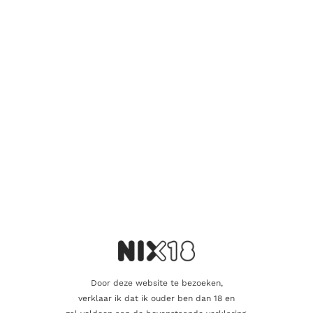
Wees de eerste om “Tenuta Luce Lux Vitis
2022” te beoordelen
Je e-mailadres wordt niet gepubliceerd.
Vereiste velden zijn
gemarkeerd met
*
Je waardering
*
Je beoordeling
*
Door deze website te bezoeken,
Naam
verklaar ik dat ik ouder ben dan 18 en