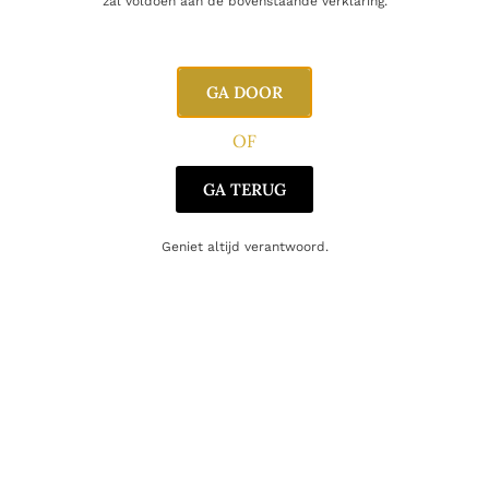
zal voldoen aan de bovenstaande verklaring.
E-mail
GA DOOR
OF
GA TERUG
Geniet altijd verantwoord.
Gerelateerde producten