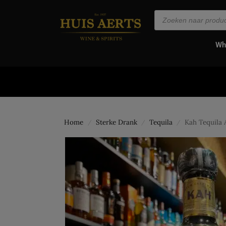
de
inhoud
Wh
Home
Sterke Drank
Tequila
Kah Tequila 
/
/
/