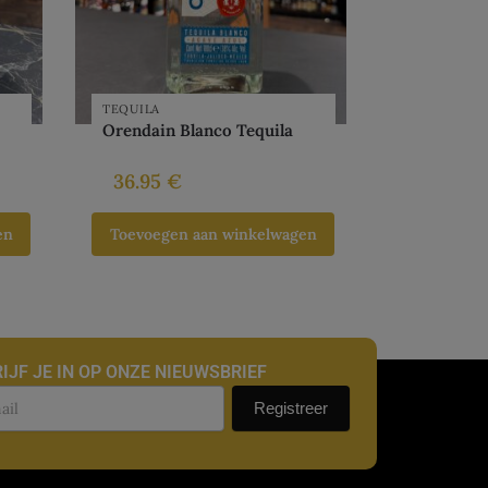
TEQUILA
Orendain Blanco Tequila
36.95
€
en
Toevoegen aan winkelwagen
IJF JE IN OP ONZE NIEUWSBRIEF
uwsbrief
Registreer