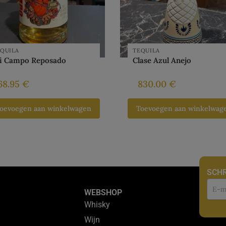
QUILA
TEQUILA
i Campo Reposado
Clase Azul Anejo
68.95
€
830.00
€
oevoegen aan winkelwagen
Toevoegen aan winkelwag
SCHR
Nie
WEBSHOP
Whisky
Wijn