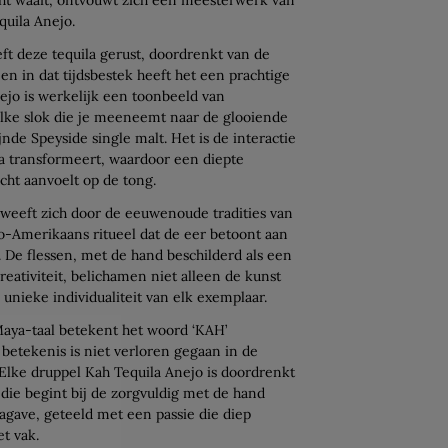
quila Anejo.
t deze tequila gerust, doordrenkt van de
en in dat tijdsbestek heeft het een prachtige
ejo is werkelijk een toonbeeld van
lke slok die je meeneemt naar de glooiende
jnde Speyside single malt. Het is de interactie
la transformeert, waardoor een diepte
zacht aanvoelt op de tong.
 weeft zich door de eeuwenoude tradities van
o-Amerikaans ritueel dat de eer betoont aan
. De flessen, met de hand beschilderd als een
eativiteit, belichamen niet alleen de kunst
unieke individualiteit van elk exemplaar.
Maya-taal betekent het woord ‘KAH’
betekenis is niet verloren gegaan in de
 Elke druppel Kah Tequila Anejo is doordrenkt
die begint bij de zorgvuldig met de hand
gave, geteeld met een passie die diep
et vak.