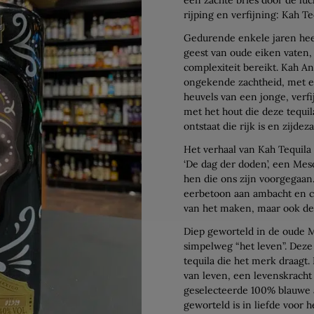
rijping en verfijning: Kah Te
Gedurende enkele jaren heef
geest van oude eiken vaten, 
complexiteit bereikt. Kah An
ongekende zachtheid, met e
heuvels van een jonge, verfi
met het hout die deze tequi
ontstaat die rijk is en zijde
Het verhaal van Kah Tequila
‘De dag der doden’, een Mes
hen die ons zijn voorgegaan
eerbetoon aan ambacht en cr
van het maken, maar ook de 
Diep geworteld in de oude 
simpelweg “het leven”. Deze 
tequila die het merk draagt.
van leven, een levenskracht 
geselecteerde 100% blauwe a
geworteld is in liefde voor h