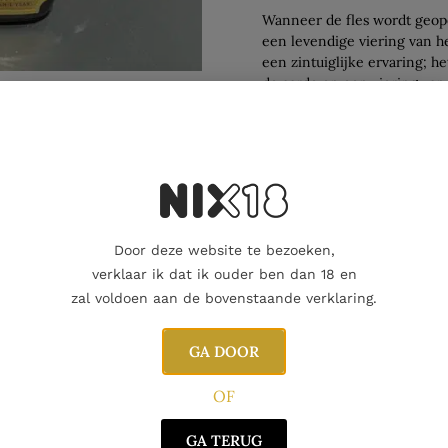
Wanneer de fles wordt geope
een levendige viering van he
een zintuiglijke ervaring; he
de aarde en een viering van 
de geest van ‘De dag der dod
geproefd, maar diep wordt b
heden en het leven dat zich
Aanvullende informatie
Door deze website te bezoeken,
verklaar ik dat ik ouder ben dan 18 en
zal voldoen aan de bovenstaande verklaring.
GA DOOR
OF
GA TERUG