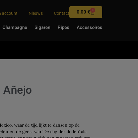
0
0.00
€
n account
Nieuws
Contact
Champagne
Sigaren
Pipes
Accessoires
a Añejo
exico, waar de tijd lijkt te dansen op de
len en de geest van ‘De dag der doden’ als
cht waait, ontvouwt zich een meesterwerk van