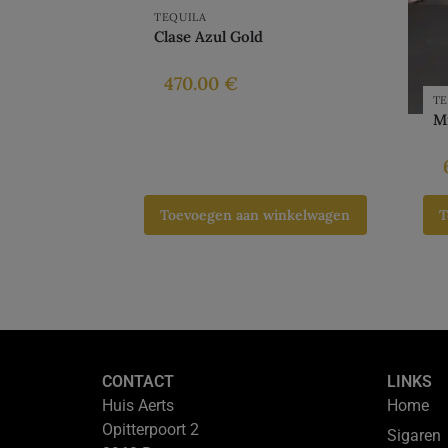
TEQUILA
Clase Azul Gold
470.00
€
TE
M
Toevoegen aan winkelwagen
T
CONTACT
LINKS
Huis Aerts
Home
Opitterpoort 2
Sigaren