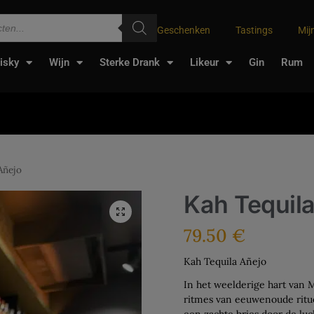
Geschenken
Tastings
Mij
isky
Wijn
Sterke Drank
Likeur
Gin
Rum
Añejo
Kah Tequil
79.50
€
Kah Tequila Añejo
In het weelderige hart van M
ritmes van eeuwenoude ritue
een zachte bries door de lu