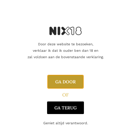
Vind je dat dit product perfect is voor een
vriend of een geliefde? U kunt voor dit
artikel een cadeaukaart kopen!
Dit product als cadeau doen
Door deze website te bezoeken,
verklaar ik dat ik ouder ben dan 18 en
Nog maar 4 op voorraad!
zal voldoen aan de bovenstaande verklaring.
GA DOOR
Aanvullende informatie
OF
GA TERUG
Inhoud
70cl
Geniet altijd verantwoord.
Alcoholpercentage
40,0%