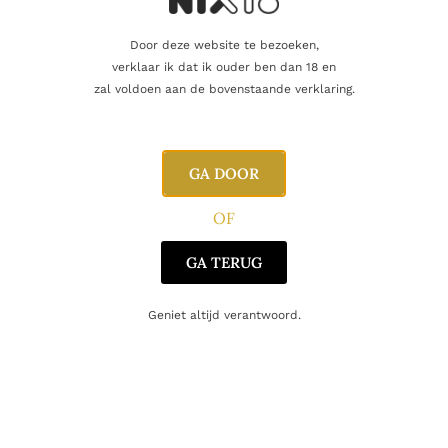
Aanvullende informatie
Door deze website te bezoeken,
verklaar ik dat ik ouder ben dan 18 en
zal voldoen aan de bovenstaande verklaring.
Inhoud
75cl
GA DOOR
Alcoholpercentage
14,5%
OF
Druifsoort
trebbiano
GA TERUG
Regio
Abruzzo
Geniet altijd verantwoord.
Producent
Luccarelli
Oorsprong
Italië