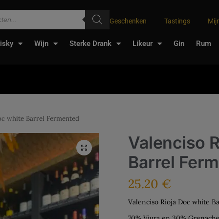
Geschenken
Tastings
Mij
isky
Wijn
Sterke Drank
Likeur
Gin
Rum
oc white Barrel Fermented
Valenciso R
Barrel Fer
25.20
€
Valenciso Rioja Doc white B
70% Viura en 30% Grenache