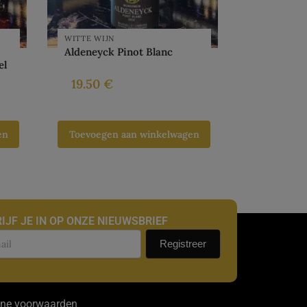
WITTE WIJN
Aldeneyck Pinot Blanc
el
19.50
€
en
Toevoegen aan winkelwagen
IJF JE IN OP ONZE NIEUWSBRIEF
uwsbrief
Registreer
ne voorwaarden