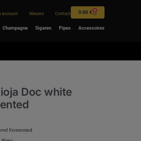
0
0.00
€
n account
Nieuws
Contact
Champagne
Sigaren
Pipes
Accessoires
ioja Doc white
mented
arrel Fermented
 Blanc.