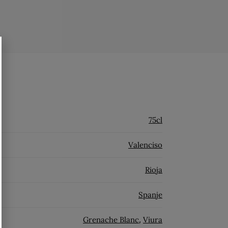
75cl
Valenciso
Rioja
Spanje
Grenache Blanc
,
Viura