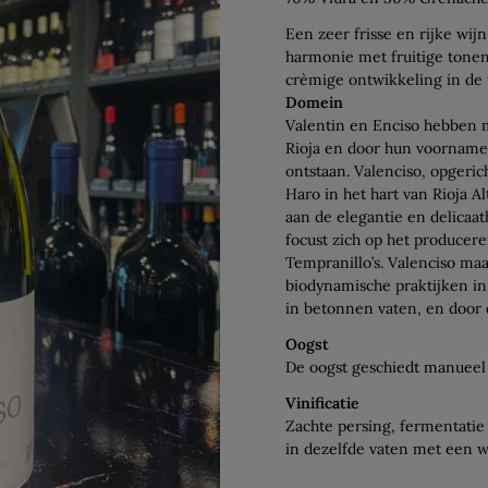
Een zeer frisse en rijke wij
harmonie met fruitige tone
crèmige ontwikkeling in de f
Domein
Valentin en Enciso hebben m
Rioja en door hun voorname
ontstaan. Valenciso, opgerich
Haro in het hart van Rioja Al
aan de elegantie en delicaa
focust zich op het produce
Tempranillo’s. Valenciso maa
biodynamische praktijken in
in betonnen vaten, en door d
Oogst
De oogst geschiedt manueel
Vinificatie
Zachte persing, fermentatie
in dezelfde vaten met een we