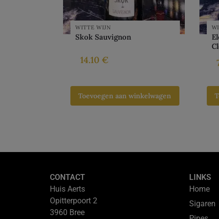
WITTE WIJN
WI
Skok Sauvignon
E
C
14.10
€
Toevoegen aan winkelwagen
T
CONTACT
LINKS
Huis Aerts
Home
Opitterpoort 2
Sigaren
3960 Bree
Pipes