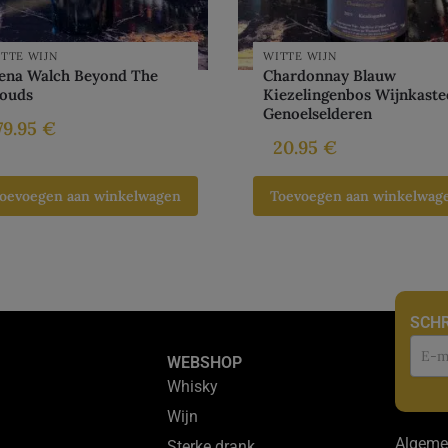
TTE WIJN
WITTE WIJN
lena Walch Beyond The
Chardonnay Blauw
louds
Kiezelingenbos Wijnkaste
Genoelselderen
79.95
€
20.95
€
oevoegen aan winkelwagen
Toevoegen aan winkelwag
SCHR
Nie
WEBSHOP
Whisky
Wijn
Algeme
Sterke drank