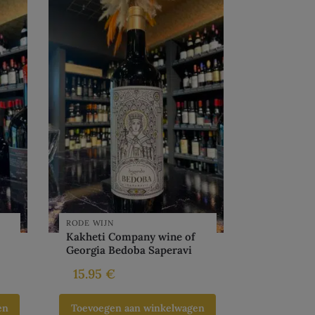
RODE WIJN
Kakheti Company wine of
Georgia Bedoba Saperavi
15.95
€
en
Toevoegen aan winkelwagen