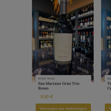
RODE WIJN
RO
San Marzano Gran Trio
Te
Rosso
C
8.10
€
Toevoegen aan winkelwagen
T