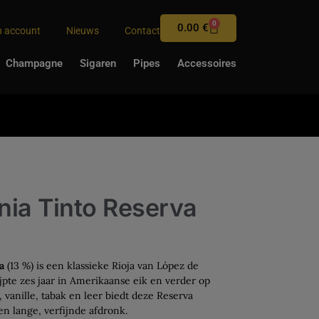
0
0.00
€
n account
Nieuws
Contact
Champagne
Sigaren
Pipes
Accessoires
nia Tinto Reserva
a
(13 %) is een klassieke Rioja van López de
jpte zes jaar in Amerikaanse eik en verder op
, vanille, tabak en leer biedt deze Reserva
en lange, verfijnde afdronk.