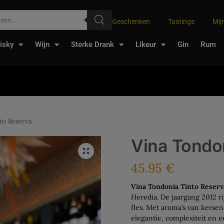
Geschenken
Tastings
Mij
isky
Wijn
Sterke Drank
Likeur
Gin
Rum
to Reserva
Vina Tondo
45.95
€
Vina Tondonia Tinto Reserv
Heredia. De jaargang 2012 ri
fles. Met aroma’s van kersen
elegantie, complexiteit en e