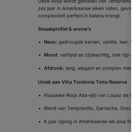
Deze Rioja wordt gemaakt van Tempranillo
zes jaar in Amerikaanse eiken vaten, gevolg
complexiteit perfect in balans brengt.
Smaakprofiel & aroma’s
Neus:
gedroogde kersen, vanille, leer, 
Mond:
verfijnd en zijdeachtig, met rijp 
Afdronk:
lang, elegant en complex met t
Uniek aan Viña Tondonia Tinto Reserva
Klassieke Rioja Alta-stijl van López de 
Blend van Tempranillo, Garnacha, Grac
6 jaar rijping in Amerikaanse eik plus fl