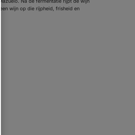
zuelo. Na de fermentatie rijpt de wijn
en wijn op die rijpheid, frisheid en