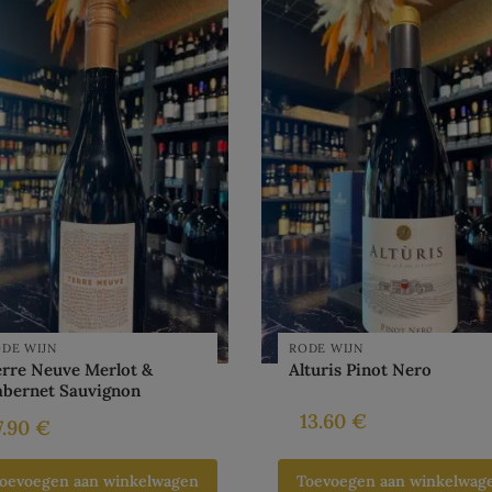
DE WIJN
RODE WIJN
rre Neuve Merlot &
Alturis Pinot Nero
abernet Sauvignon
13.60
€
7.90
€
oevoegen aan winkelwagen
Toevoegen aan winkelwag