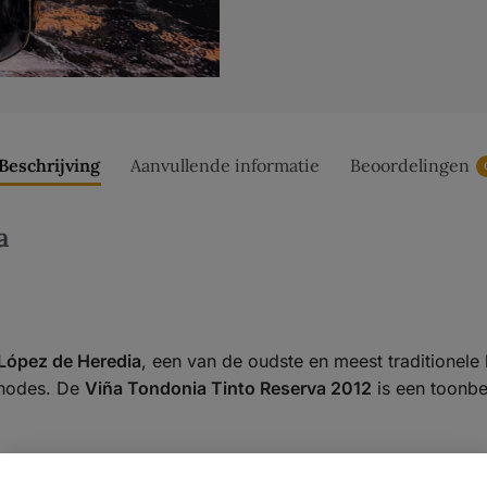
Beschrijving
Aanvullende informatie
Beoordelingen
a
López de Heredia
, een van de oudste en meest traditionele 
ethodes. De
Viña Tondonia Tinto Reserva 2012
is een toonbee