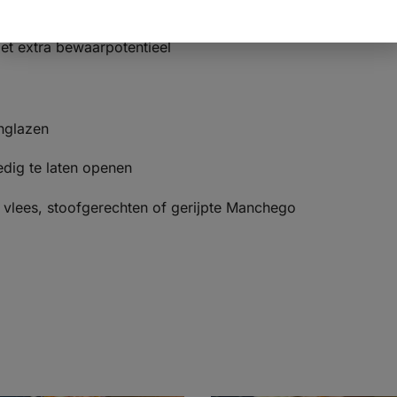
eding
et extra bewaarpotentieel
nglazen
dig te laten openen
 vlees, stoofgerechten of gerijpte Manchego