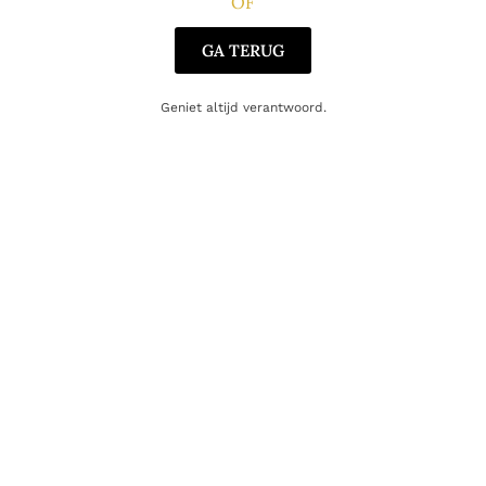
OF
Gerelateerde producten
GA TERUG
Geniet altijd verantwoord.