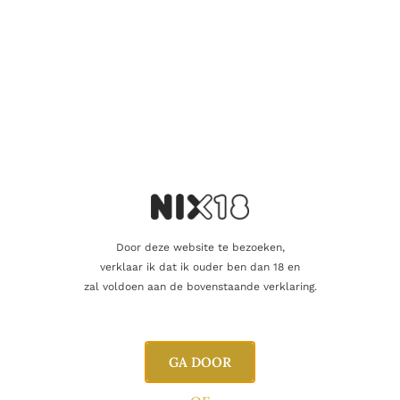
Aanvullende informatie
Inhoud
70cl
Geur
Rijk, fruitig, eik, vanille
Lang, fruitig, anijs,
Afdronk
nootmuskaat
Door deze website te bezoeken,
Alcoholpercentage
40,0%
verklaar ik dat ik ouder ben dan 18 en
zal voldoen aan de bovenstaande verklaring.
Producent
Meukow
Oorsprong
Frankrijk
GA DOOR