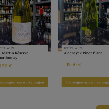
TTE WIJN
WITTE WIJN
. Martin Réserve
Aldeneyck Pinot Blanc
hardonnay
19.50
€
6.50
€
oevoegen aan winkelwagen
Toevoegen aan winkelwag