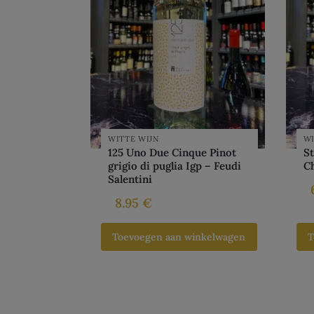
WITTE WIJN
WI
125 Uno Due Cinque Pinot
St
grigio di puglia Igp – Feudi
C
Salentini
8.95
€
Toevoegen aan winkelwagen
T