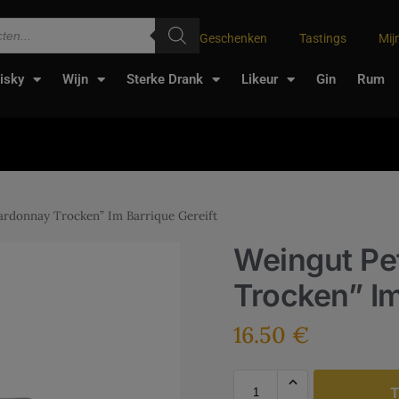
Geschenken
Tastings
Mij
isky
Wijn
Sterke Drank
Likeur
Gin
Rum
ardonnay Trocken” Im Barrique Gereift
Weingut Pe
Trocken” Im
16.50
€
T