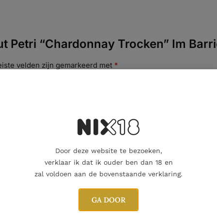
 Petri “Chardonnay Trocken” Im Barriq
eiste velden zijn gemarkeerd met
*
Door deze website te bezoeken,
verklaar ik dat ik ouder ben dan 18 en
zal voldoen aan de bovenstaande verklaring.
GA DOOR
E-mail