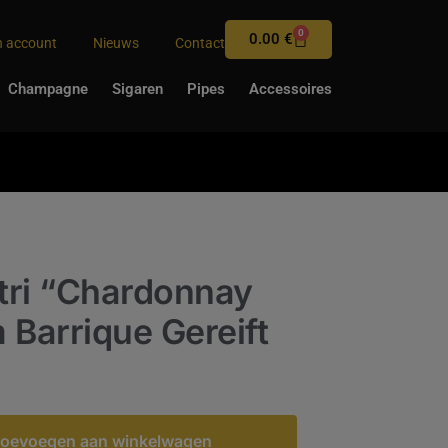
0
0.00
€
n account
Nieuws
Contact
Champagne
Sigaren
Pipes
Accessoires
tri “Chardonnay
 Barrique Gereift
oevoegen aan winkelwagen