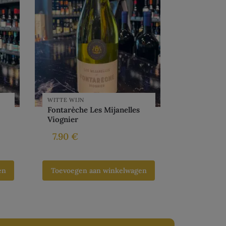
WITTE WIJN
Fontarèche Les Mijanelles
Viognier
7.90
€
en
Toevoegen aan winkelwagen