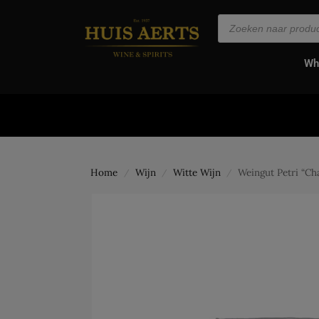
de
inhoud
Wh
Home
Wijn
Witte Wijn
Weingut Petri “Ch
/
/
/