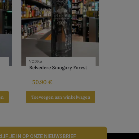
VODKA
Belvedere Smogory Forest
50.90
€
en
Toevoegen aan winkelwagen
IJF JE IN OP ONZE NIEUWSBRIEF