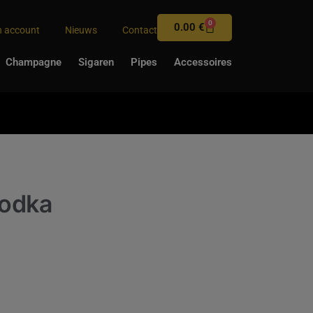
0
0.00
€
n account
Nieuws
Contact
Champagne
Sigaren
Pipes
Accessoires
Vodka