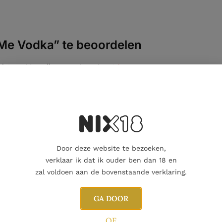
Me Vodka” te beoordelen
eiste velden zijn gemarkeerd met
*
Door deze website te bezoeken,
verklaar ik dat ik ouder ben dan 18 en
zal voldoen aan de bovenstaande verklaring.
GA DOOR
OF
E-mail