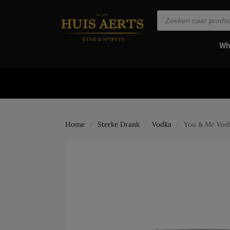
de
inhoud
Wh
Home
Sterke Drank
Vodka
You & Me Vod
/
/
/