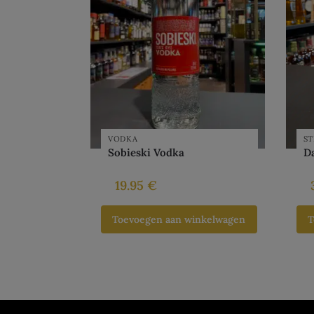
VODKA
ST
Sobieski Vodka
D
19.95
€
Toevoegen aan winkelwagen
T