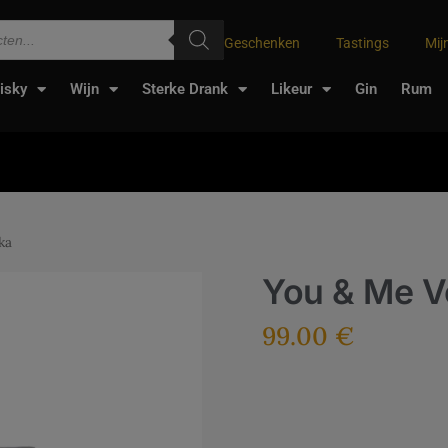
Geschenken
Tastings
Mij
isky
Wijn
Sterke Drank
Likeur
Gin
Rum
ka
You & Me 
99.00
€