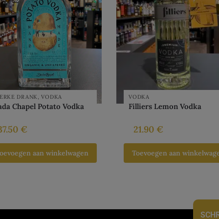
ERKE DRANK
,
VODKA
VODKA
ada Chapel Potato Vodka
Filliers Lemon Vodka
37.50
€
21.90
€
oevoegen aan winkelwagen
Toevoegen aan winkelwag
SCHR