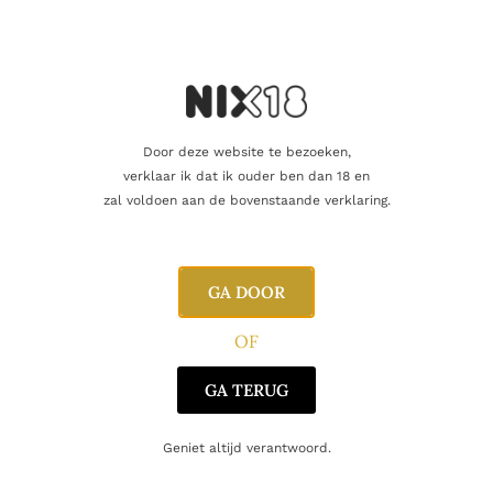
vriend of een geliefde? U kunt voor dit
artikel een cadeaukaart kopen!
Dit product als cadeau doen
Door deze website te bezoeken,
Nog maar 11 op voorraad!
verklaar ik dat ik ouder ben dan 18 en
zal voldoen aan de bovenstaande verklaring.
GA DOOR
Aanvullende informatie
OF
GA TERUG
Inhoud
75cl
Geniet altijd verantwoord.
Alcoholpercentage
12,0%