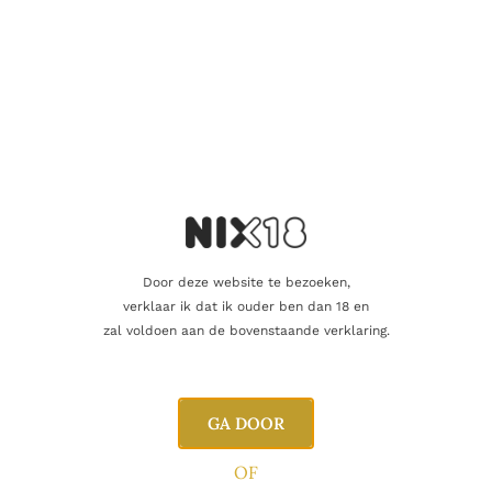
Aanvullende informatie
Beoordelingen
0
Inhoud
15cl
Alcoholpercentage
40,0%
Door deze website te bezoeken,
verklaar ik dat ik ouder ben dan 18 en
Producent
ABK6
zal voldoen aan de bovenstaande verklaring.
Oorsprong
Frankrijk
GA DOOR
OF
Gerelateerde producten