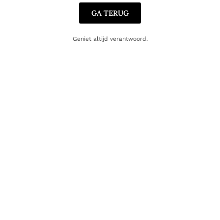
GA TERUG
Geniet altijd verantwoord.
COGNAC
COGNAC