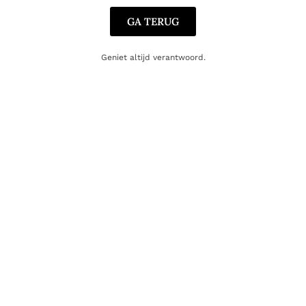
GA TERUG
Geniet altijd verantwoord.
ROSÉ
G de Galoupet Rose
18.95
€
Toevoegen aan winkelwagen