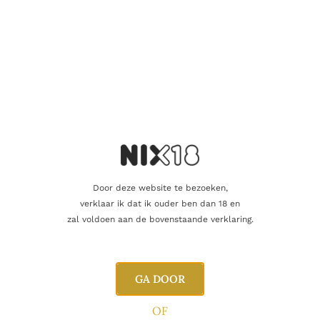
ROSÉ
Fontarèche Rosé
7.50
€
Door deze website te bezoeken,
Toevoegen aan winkelwagen
verklaar ik dat ik ouder ben dan 18 en
zal voldoen aan de bovenstaande verklaring.
GA DOOR
OF