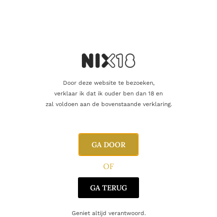
Vind je dat dit product perfect is voor een
vriend of een geliefde? U kunt voor dit
artikel een cadeaukaart kopen!
Dit product als cadeau doen
Door deze website te bezoeken,
verklaar ik dat ik ouder ben dan 18 en
zal voldoen aan de bovenstaande verklaring.
Nog maar 7 op voorraad!
GA DOOR
OF
Aanvullende informatie
GA TERUG
Inhoud
75cl
Geniet altijd verantwoord.