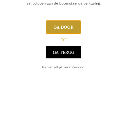
zal voldoen aan de bovenstaande verklaring.
GA DOOR
OF
GA TERUG
Geniet altijd verantwoord.