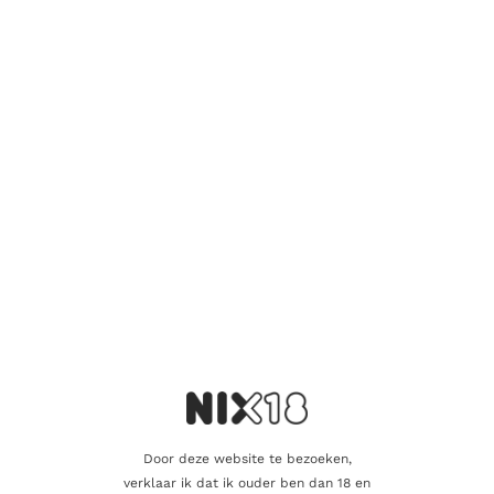
RODE WIJN
La Calla, Nero d’Avola Sicilia DOC Appassite
9.95
€
Door deze website te bezoeken,
Toevoegen aan winkelwagen
verklaar ik dat ik ouder ben dan 18 en