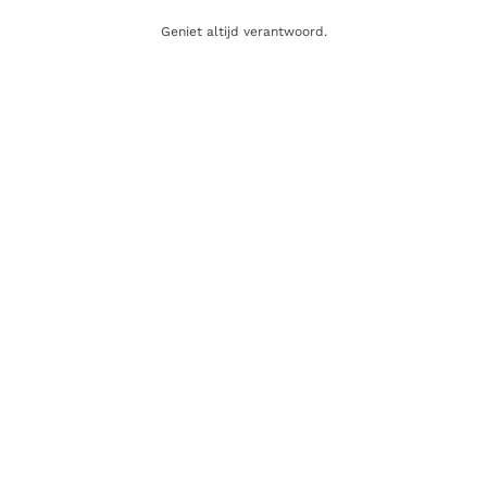
Geniet altijd verantwoord.
Inhoud
75cl
Producent
Wijndomein AldenEyck
Regio
Limburg
Oorsprong
België
Druifsoort
Pinot Noir
Gerelateerde producten