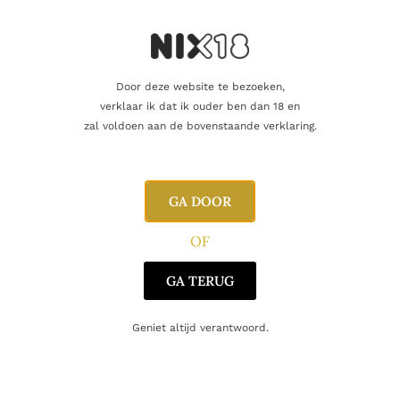
Aanvullende informatie
Door deze website te bezoeken,
Inhoud
70cl
verklaar ik dat ik ouder ben dan 18 en
zal voldoen aan de bovenstaande verklaring.
Geur
zoetig en kruidig
droog, hints van cacao en
Afdronk
GA DOOR
nootmuskaat
OF
Alcoholpercentage
43,0%
GA TERUG
Blend
Single Malt
Geniet altijd verantwoord.
Producent
John Dewar & Sons LTD
Regio
Highland