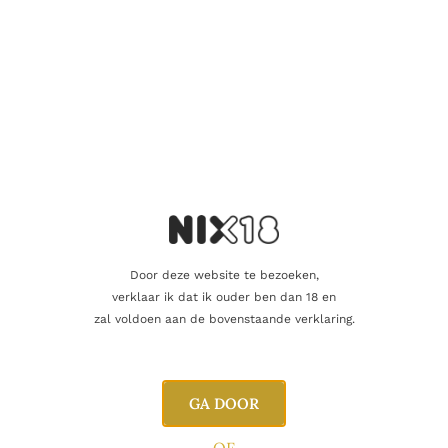
miniaturen van elk 5 cl én een speciaal nosing-glas met
Penderyn-branding. De whisky’s in deze set zijn afkomstig uit
de Penderyn Madeira Finish‑lijn, bekend om hun zachte
structuur, fruitigheid en elegante zoetheid.
Producteigenschappen
Inhoud
: 2×5 cl Penderyn Single Malt Whisky
Glas
: elegant nosing-glas inbegrepen
Door deze website te bezoeken,
Alcoholpercentage
: 46 %
verklaar ik dat ik ouder ben dan 18 en
zal voldoen aan de bovenstaande verklaring.
Stijl
: fruitig, zacht en subtiel zoet
GA DOOR
Smaakprofiel & aroma’s
OF