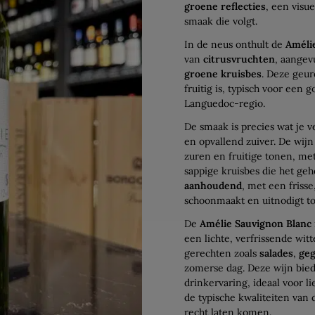
groene reflecties
, een visu
smaak die volgt.
In de neus onthult de
Améli
van
citrusvruchten
, aangev
groene kruisbes
. Deze geur
fruitig is, typisch voor een
Languedoc-regio.
De smaak is precies wat je 
en opvallend zuiver. De wij
zuren en fruitige tonen, met
sappige kruisbes die het ge
aanhoudend
, met een friss
schoonmaakt en uitnodigt to
De
Amélie Sauvignon Blanc
een lichte, verfrissende wit
gerechten zoals
salades
,
geg
zomerse dag. Deze wijn bied
drinkervaring, ideaal voor l
de typische kwaliteiten van 
recht laten komen.