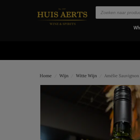
de
inhoud
Wh
Home
Wijn
Witte Wijn
Amélie Sauvignon
/
/
/