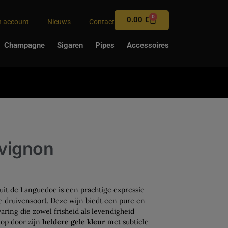
0
0.00
€
n account
Nieuws
Contact
Champagne
Sigaren
Pipes
Accessoires
vignon
uit de Languedoc is een prachtige expressie
e druivensoort. Deze wijn biedt een pure en
ring die zowel frisheid als levendigheid
t op door zijn
heldere gele kleur
met subtiele