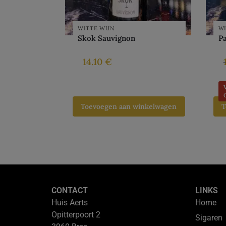
WITTE WIJN
WI
Skok Sauvignon
P
14.10
€
Toevoegen aan winkelwagen
T
CONTACT
LINKS
Huis Aerts
Home
Opitterpoort 2
Sigaren