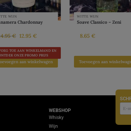
TTE WIJN
WITTE WIJN
anamera Chardonnay
Soave Classico – Zeni
14.95
€
12.95
€
8.65
€
VOEG TOE AAN WINKELMAND EN
ONTDEK ONZE PROMO PRIJS
oevoegen aan winkelwagen
Toevoegen aan winkelwag
SCHR
Nie
WEBSHOP
Whisky
Wijn