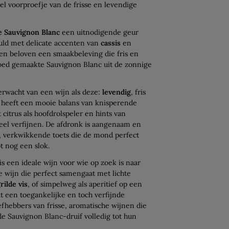
eel voorproefje van de frisse en levendige
e Sauvignon Blanc
een uitnodigende geur
uld met delicate accenten van
cassis
en
en beloven een smaakbeleving die fris en
 goed gemaakte Sauvignon Blanc uit de zonnige
verwacht van een wijn als deze:
levendig
, fris
n heeft een mooie balans van knisperende
 citrus als hoofdrolspeler en hints van
heel verfijnen. De afdronk is aangenaam en
e, verkwikkende toets die de mond perfect
t nog een slok.
is een ideale wijn voor wie op zoek is naar
te wijn die perfect samengaat met lichte
rilde vis
, of simpelweg als aperitief op een
t een toegankelijke en toch verfijnde
iefhebbers van frisse, aromatische wijnen die
de Sauvignon Blanc-druif volledig tot hun