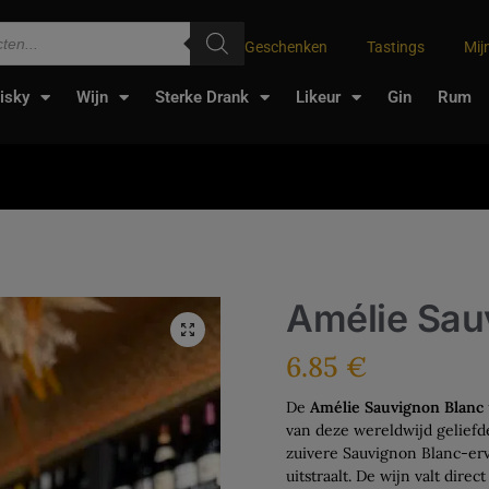
Geschenken
Tastings
Mij
isky
Wijn
Sterke Drank
Likeur
Gin
Rum
Amélie Sau
6.85
€
De
Amélie Sauvignon Blanc
van deze wereldwijd geliefd
zuivere Sauvignon Blanc-erva
uitstraalt. De wijn valt direc