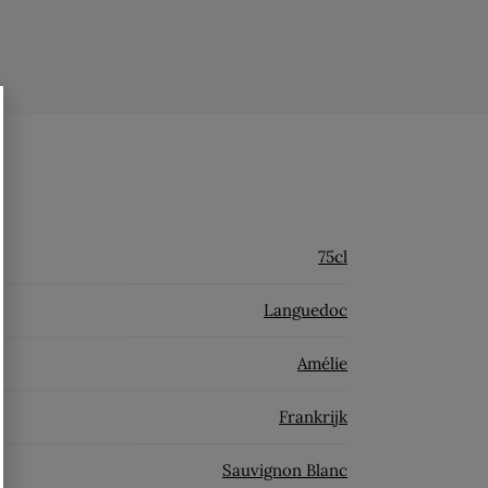
75cl
Languedoc
Amélie
Frankrijk
Sauvignon Blanc