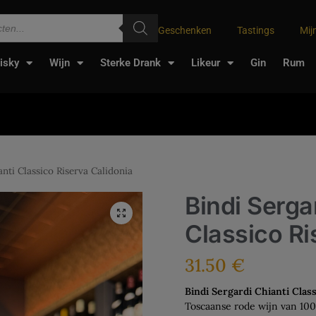
Geschenken
Tastings
Mij
isky
Wijn
Sterke Drank
Likeur
Gin
Rum
anti Classico Riserva Calidonia
Bindi Serga
Classico Ri
31.50
€
Bindi Sergardi Chianti Class
Toscaanse rode wijn van 100