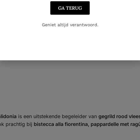
e aardse mineraliteit
. In de mond is de wijn vol en harmonie
GA TERUG
n elegantie zorgt. De afdronk is lang, gelaagd en licht krui
Geniet altijd verantwoord.
ianti Classico Riserva Calidonia uniek
ti Classico-gebied
structuur
lidonia
is een uitstekende begeleider van
gegrild rood vlee
ok prachtig bij
bistecca alla fiorentina, pappardelle met rag