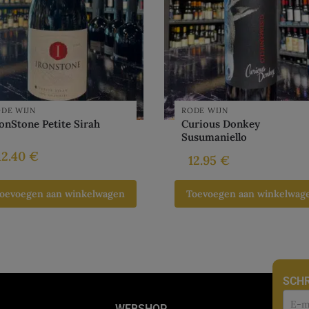
DE WIJN
RODE WIJN
onStone Petite Sirah
Curious Donkey
Susumaniello
12.40
€
12.95
€
oevoegen aan winkelwagen
Toevoegen aan winkelwag
SCHR
Nie
WEBSHOP