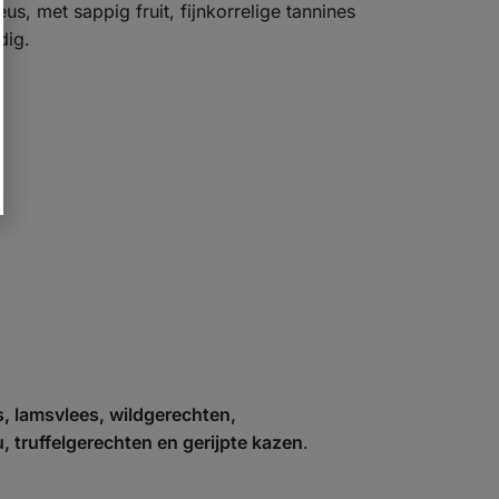
us, met sappig fruit, fijnkorrelige tannines
dig.
s, lamsvlees, wildgerechten,
ù, truffelgerechten en gerijpte kazen
.