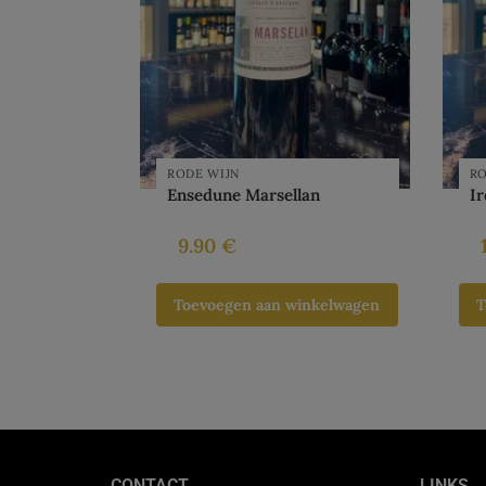
RODE WIJN
RO
Ensedune Marsellan
Ir
9.90
€
Toevoegen aan winkelwagen
T
CONTACT
LINKS