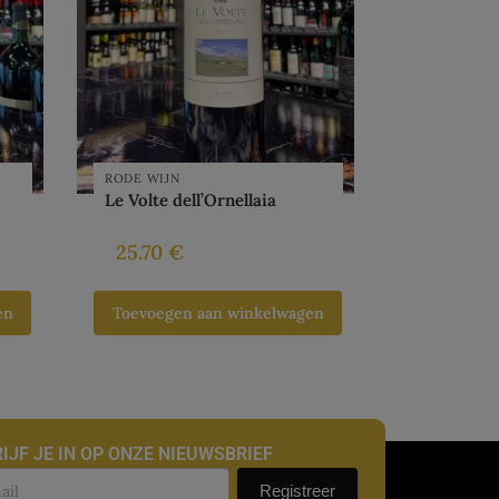
RODE WIJN
Le Volte dell’Ornellaia
25.70
€
en
Toevoegen aan winkelwagen
IJF JE IN OP ONZE NIEUWSBRIEF
uwsbrief
Registreer