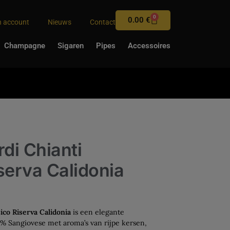
0
0.00
€
n account
Nieuws
Contact
Champagne
Sigaren
Pipes
Accessoires
rdi Chianti
serva Calidonia
ico Riserva Calidonia
is een elegante
% Sangiovese met aroma’s van rijpe kersen,