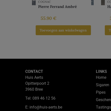
COGNAC
C
Pierre Ferrand Ambré
H
55.90
€
Toevoegen aan winkelwagen
T
CONTACT
LINKS
Huis Aerts
Home
Opitterpoort 2
Sigaren
3960 Bree
Pipes
Tel: 089 46 12 56
Geschen
E: info@huis-aerts.be
Tastings