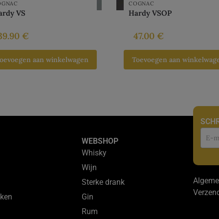
OGNAC
COGNAC
ardy VS
Hardy VSOP
39.90
€
47.00
€
oevoegen aan winkelwagen
Toevoegen aan winkelwag
SCHR
Nie
WEBSHOP
Whisky
Wijn
Algeme
Sterke drank
Verzen
ken
Gin
Rum