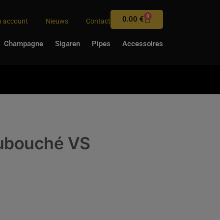
0
0.00
€
n account
Nieuws
Contact
Champagne
Sigaren
Pipes
Accessoires
Dubouché VS