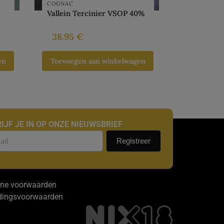
COGNAC
Vallein Tercinier VSOP 40%
38.95
€
en
Toevoegen aan winkelwagen
IJF JE IN OP ONZE NIEUWSBRIEF
uwsbrief
Registreer
ne voorwaarden
dingsvoorwaarden