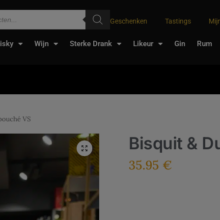
Geschenken
Tastings
Mij
isky
Wijn
Sterke Drank
Likeur
Gin
Rum
ubouché VS
Bisquit & 
35.95
€