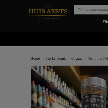
de
inhoud
Wh
Home
Sterke Drank
Cognac
Bisquit & D
/
/
/