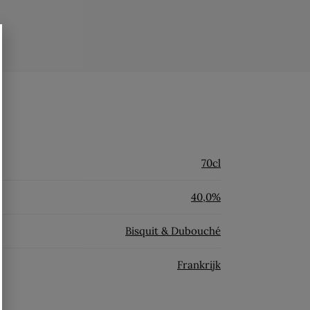
70cl
40,0%
Bisquit & Dubouché
Frankrijk