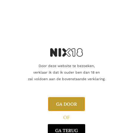
Aanvullende informatie
Inhoud
75cl
Alcoholpercentage
20,0%
Door deze website te bezoeken,
Producent
Calem
verklaar ik dat ik ouder ben dan 18 en
zal voldoen aan de bovenstaande verklaring.
Oorsprong
Portugal
GA DOOR
Gerelateerde producten
OF
GA TERUG