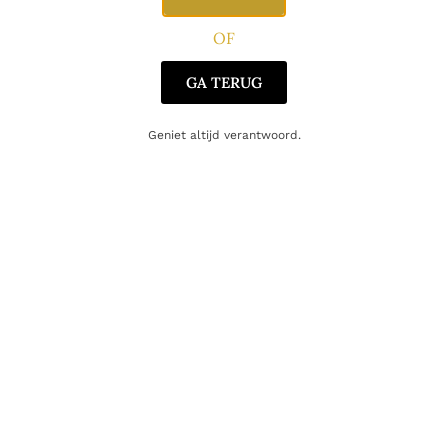
Oorsprong
Portugal
OF
GA TERUG
Gerelateerde producten
Geniet altijd verantwoord.