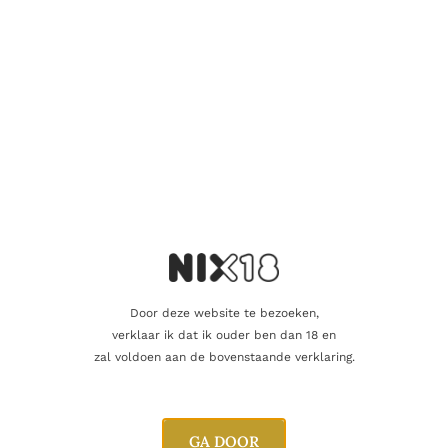
Dit product als cadeau doen
Nog maar 3 op voorraad!
Aanvullende informatie
Door deze website te bezoeken,
Inhoud
75cl
verklaar ik dat ik ouder ben dan 18 en
zal voldoen aan de bovenstaande verklaring.
Alcoholpercentage
20,0%
Producent
Kopke
GA DOOR