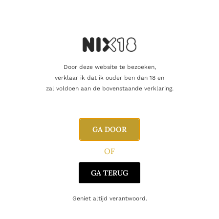
Bandol-terroir.
De
Château de Font Vive Bandol Rosé 2023
is een expressieve
en evenwichtige rosé die de rijke traditie van Bandol
weerspiegelt.
Een uitstekende keuze voor liefhebbers van
verfijnde roséwijnen met karakter.
Door deze website te bezoeken,
verklaar ik dat ik ouder ben dan 18 en
zal voldoen aan de bovenstaande verklaring.
Aanvullende informatie
GA DOOR
Beoordelingen
0
OF
GA TERUG
Inhoud
75cl
Producent
Château de Font Vive
Geniet altijd verantwoord.