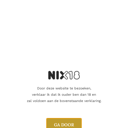
als een topplaats voor Chardonnay in het dorp.
Terroir – waarom “Sous le Château” zo bijzonder is
“
Sous le Château
” ligt op een
steile helling
met een
oost tot
zuidoost
expositie. De bodem is opvallend
wit en stenig
, rijk
aan
kalksteen
, wat zorgt voor die herkenbare, bijna ziltige
mineraliteit en een strak, energiek mondgevoel. De ligging en
hoogte geven bovendien een koeler rijpingsritme, waardoor de
wijn zijn frisse ruggengraat bewaart, zelfs in rijpere jaren.
Vinificatie & stijl
De
Domaine Barolet-Pernot Saint-Romain Blanc “Sous le
Château” 2023
wordt gemaakt van
100% Chardonnay
. De
druiven worden zorgvuldig geselecteerd en gevinifieerd met
Door deze website te bezoeken,
aandacht voor finesse. Fermentatie en rijping gebeuren
verklaar ik dat ik ouder ben dan 18 en
(grotendeels) op vat, vaak met rijping op fijne lies voor extra
zal voldoen aan de bovenstaande verklaring.
textuur en gelaagdheid. Het houtgebruik is bedoeld om
structuur te geven en de wijn “op te tillen”, niet om hem te
domineren.
GA DOOR