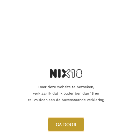
botersaus of een mooie kaasplank… een genot!
Aanvullende informatie
Beoordelingen
0
Inhoud
75cl
Alcoholpercentage
13,5%
Door deze website te bezoeken,
verklaar ik dat ik ouder ben dan 18 en
Regio
Bourgogne
zal voldoen aan de bovenstaande verklaring.
Oorsprong
Frankrijk
Druifsoort
Chardonnay
GA DOOR