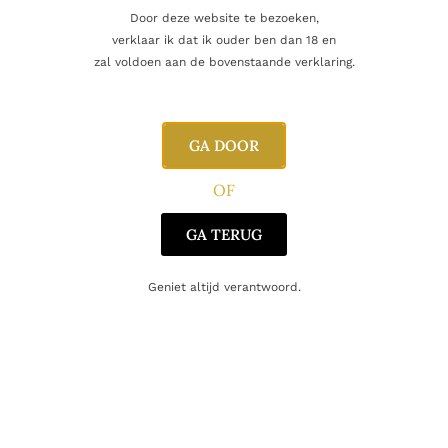
Door deze website te bezoeken,
verklaar ik dat ik ouder ben dan 18 en
Aanvullende informatie
zal voldoen aan de bovenstaande verklaring.
Inhoud
75cl
GA DOOR
Producent
Domaine Sangouard
OF
Regio
Bourgogne
GA TERUG
Oorsprong
Frankrijk
Geniet altijd verantwoord.
Druifsoort
Chardonnay
Gerelateerde producten