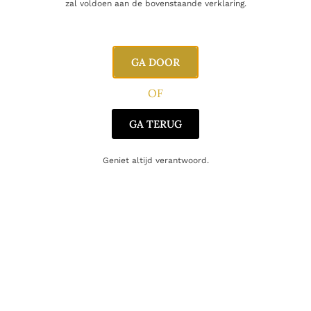
zal voldoen aan de bovenstaande verklaring.
Inhoud
70cl
GA DOOR
Alcoholpercentage
40,0%
OF
Producent
Demerara Distillers Limited
GA TERUG
Oorsprong
Guyana
Geniet altijd verantwoord.
Gerelateerde producten