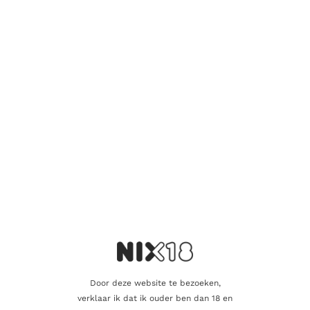
Fashioned of een Mai Tai voor een extra smaakdimensie.
Toevoegen aan winkelwagen
Vind je dat dit product perfect is voor een
vriend of een geliefde? U kunt voor dit
artikel een cadeaukaart kopen!
Dit product als cadeau doen
Nog maar 7 op voorraad!
Door deze website te bezoeken,
Aanvullende informatie
verklaar ik dat ik ouder ben dan 18 en