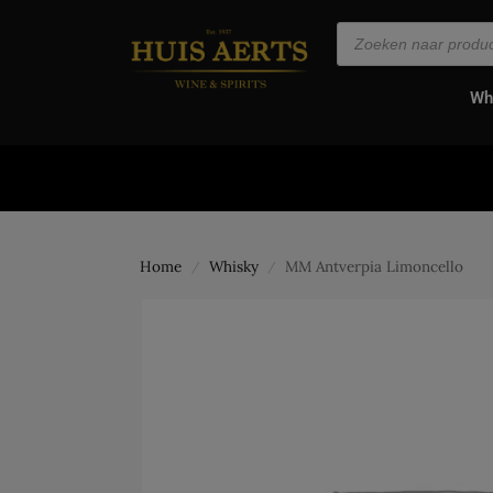
de
inhoud
Wh
Home
Whisky
MM Antverpia Limoncello
/
/