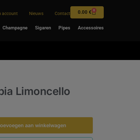
0
0.00
€
n account
Nieuws
Contact
Champagne
Sigaren
Pipes
Accessoires
ia Limoncello
oevoegen aan winkelwagen