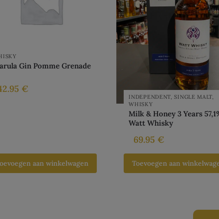
HISKY
arula Gin Pomme Grenade
42.95
€
INDEPENDENT
,
SINGLE MALT
,
WHISKY
Milk & Honey 3 Years 57,1
Watt Whisky
69.95
€
oevoegen aan winkelwagen
Toevoegen aan winkelwag