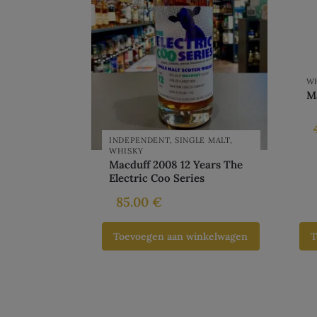
W
M
INDEPENDENT
,
SINGLE MALT
,
WHISKY
Macduff 2008 12 Years The
Electric Coo Series
85.00
€
Toevoegen aan winkelwagen
T