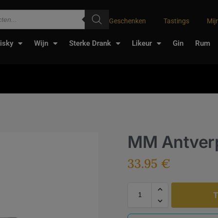
Geschenken
Tastings
Mij
isky
Wijn
Sterke Drank
Likeur
Gin
Rum
MM Antverp
33.95
€
T