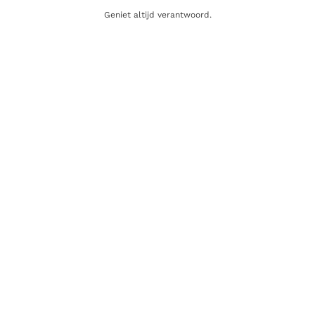
Fruitig, sinaasappel, abrikoos,
Geniet altijd verantwoord.
Geur
vanille, romig, toffee
Afdronk
Middellang, kaneel
Alcoholpercentage
40,0%
Producent
Bleeding Heart Rum Company
Oorsprong
Filipijnen
Gerelateerde producten