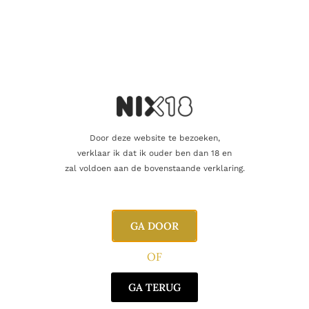
Vind je dat dit product perfect is voor een
vriend of een geliefde? U kunt voor dit
artikel een cadeaukaart kopen!
Dit product als cadeau doen
Door deze website te bezoeken,
Nog maar 5 op voorraad!
verklaar ik dat ik ouder ben dan 18 en
zal voldoen aan de bovenstaande verklaring.
GA DOOR
Aanvullende informatie
OF
GA TERUG
Inhoud
70cl