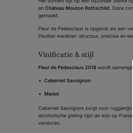
Het domein ligt op een bijzonder sterke li
en
Château Mouton Rothschild
. Deze con
gemaakt.
Fleur de Pédesclaux is opgevat als een ver
Pauillac-karakter: structuur, precisie en e
Vinificatie & stijl
Fleur de Pédesclaux 2018
wordt samengest
Cabernet Sauvignon
Merlot
Cabernet Sauvignon zorgt voor ruggengraat,
alcoholische gisting rijpt de wijn op Fran
verstoren.