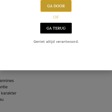
 zuiver en evenwichtig
, met een mooie combinatie van krac
GA DOOR
OF
GA TERUG
8
aroma’s van
zwarte bes, braambes en rijpe kers
, aangevul
ond is de wijn harmonieus en precies opgebouwd, met rijp d
ijnd en licht kruidig.
Geniet altijd verantwoord.
aux 2018 uniek
llac-domein
tannines
ntie
 karakter
au