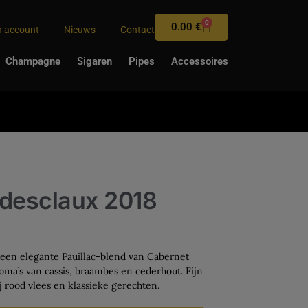
0
0.00
€
n account
Nieuws
Contact
Champagne
Sigaren
Pipes
Accessoires
edesclaux 2018
 een elegante Pauillac-blend van Cabernet
ma’s van cassis, braambes en cederhout. Fijn
j rood vlees en klassieke gerechten.