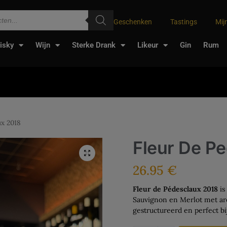
Geschenken
Tastings
Mij
isky
Wijn
Sterke Drank
Likeur
Gin
Rum
ux 2018
Fleur De P
26.95
€
Fleur de Pédesclaux 2018
is
Sauvignon en Merlot met aro
gestructureerd en perfect bi