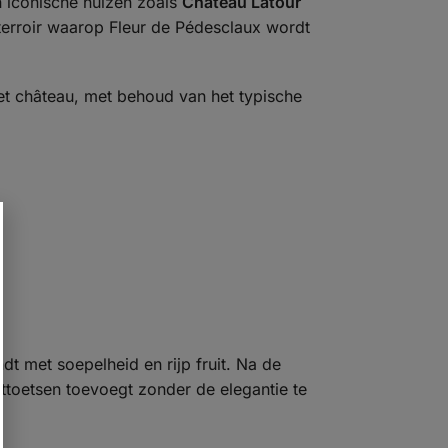
an iconische huizen zoals
Château Latour
 terroir waarop Fleur de Pédesclaux wordt
 het château, met behoud van het typische
dt met soepelheid en rijp fruit. Na de
uttoetsen toevoegt zonder de elegantie te