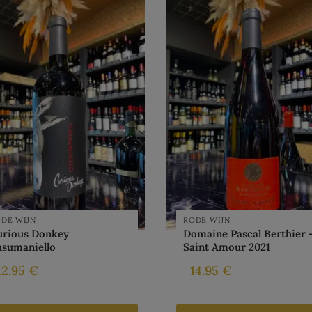
DE WIJN
RODE WIJN
urious Donkey
Domaine Pascal Berthier 
usumaniello
Saint Amour 2021
12.95
€
14.95
€