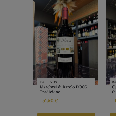
RODE WIJN
RO
Marchesi di Barolo DOCG
C
Tradizione
S
51.50
€