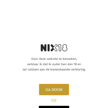
Naam
E-mail
Door deze website te bezoeken,
verklaar ik dat ik ouder ben dan 18 en
zal voldoen aan de bovenstaande verklaring.
GA DOOR
Gerelateerde producten
OF