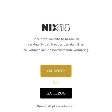
Producent
Glenfiddich
Regio
Speyside
Oorsprong
Schotland
Door deze website te bezoeken,
verklaar ik dat ik ouder ben dan 18 en
zal voldoen aan de bovenstaande verklaring.
Gerelateerde producten
GA DOOR
OF
GA TERUG
Geniet altijd verantwoord.